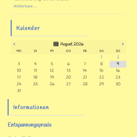
Abschlussseminar
Weiterlesen …
Kalender
<
>
August 2026
NTAG
ENSTAG
TTWOCH
NNERSTAG
EITAG
MSTAG
NNTAG
MO
DI
MI
DO
FR
SA
SO
1
2
3
4
5
6
7
8
9
10
11
12
13
14
15
16
17
18
19
20
21
22
23
24
25
26
27
28
29
30
31
Informationen
Entspannungspraxis